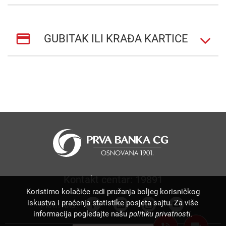
GUBITAK ILI KRAĐA KARTICE
Kontakt centar: 19891
Koristimo kolačiće radi pružanja boljeg korisničkog
iskustva i praćenja statistike posjeta sajtu. Za više
PRATI NAS:
informacija pogledajte našu
politiku privatnosti.