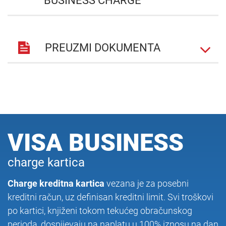
BUSINESS CHARGE
PREUZMI DOKUMENTA
VISA BUSINESS
charge kartica
Charge kreditna kartica
vezana je za posebni
kreditni račun, uz definisan kreditni limit. Svi troškovi
po kartici, knjiženi tokom tekućeg obračunskog
perioda, dospijevaju na naplatu u 100% iznosu na dan