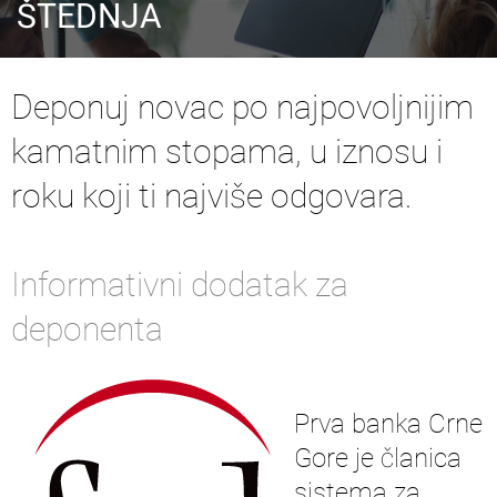
ŠTEDNJA
Deponuj novac po najpovoljnijim
kamatnim stopama, u iznosu i
roku koji ti najviše odgovara.
Informativni dodatak za
deponenta
Prva banka Crne
Gore je članica
sistema za