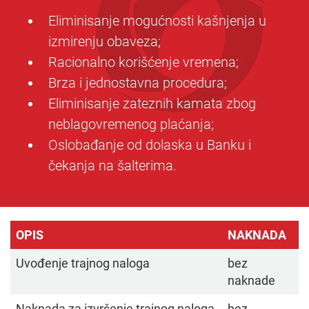
Eliminisanje mogućnosti kašnjenja u
izmirenju obaveza;
Racionalno korišćenje vremena;
Brza i jednostavna procedura;
Eliminisanje zateznih kamata zbog
neblagovremenog plaćanja;
Oslobađanje od dolaska u Banku i
čekanja na šalterima.
OPIS
NAKNADA
Uvođenje trajnog naloga
bez
naknade
Naknada za izvršenje trajnog naloga
bez