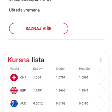
Ušteda vremena
SAZNAJ VIŠE
Kursna
lista
Valuta
Kupovni
Srednji
Prodajni
CHF
1.054
1.0701
1.0861
GBP
1.1491
1.1666
1.1841
AUD
0.6012
0.6103
0.6195